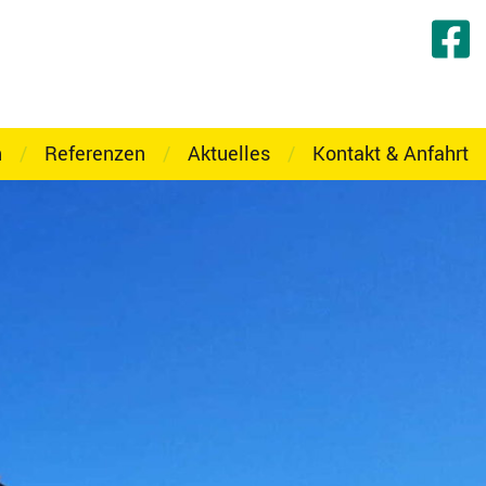
n
/
Referenzen
/
Aktuelles
/
Kontakt & Anfahrt