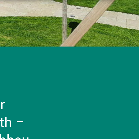
r
th –