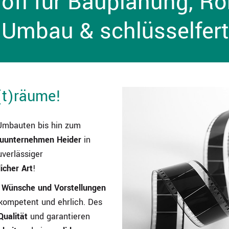
rofi für Bauplanung, R
 Umbau & schlüsselfer
(t)räume!
Umbauten bis hin zum
uunternehmen Heider
in
uverlässiger
icher Art
!
n Wünsche
und Vorstellungen
 kompetent und ehrlich. Des
Qualität
und garantieren